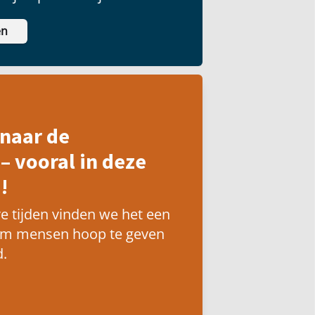
en
naar de
– vooral in deze
!
e tijden vinden we het een
om mensen hoop te geven
.