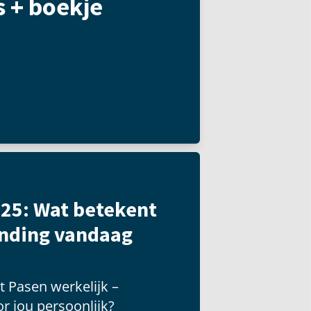
s + boekje
25: Wat betekent
anding vandaag
 Pasen werkelijk –
r jou persoonlijk?