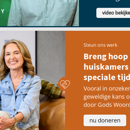
video bekijk
Steun ons werk
Breng hoop 
huiskamers 
speciale tijd
Vooral in onzeker
geweldige kans 
door Gods Woord
nu doneren