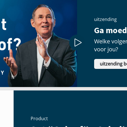
uitzending
Ga moedi
Welke volgen
voor jou?
uitzending b
Product