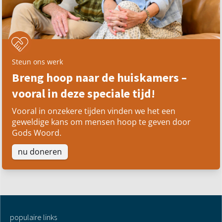
Steun ons werk
Breng hoop naar de huiskamers –
vooral in deze speciale tijd!
Vooral in onzekere tijden vinden we het een
geweldige kans om mensen hoop te geven door
Gods Woord.
nu doneren
populaire links