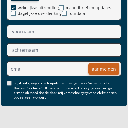
wekelijkse uitzending
maandbrief en updates
dagelijkse overdenking
tourdata
aanmelden
Ja, ik wil graag e-mailimpulsen ontvangen van Answers with
Bayless Conley e.V. Ik heb het
privacyverklaring
gelezen en ga
ermee akkoord dat de door mij verstrekte gegevens elektronisch
opgeslagen worden.