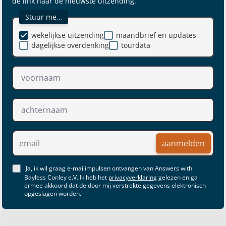
de link naar de nieuwste uitzending.
Stuur me…
wekelijkse uitzending
maandbrief en updates
dagelijkse overdenking
tourdata
aanmelden
Ja, ik wil graag e-mailimpulsen ontvangen van Answers with
Bayless Conley e.V. Ik heb het
privacyverklaring
gelezen en ga
ermee akkoord dat de door mij verstrekte gegevens elektronisch
opgeslagen worden.