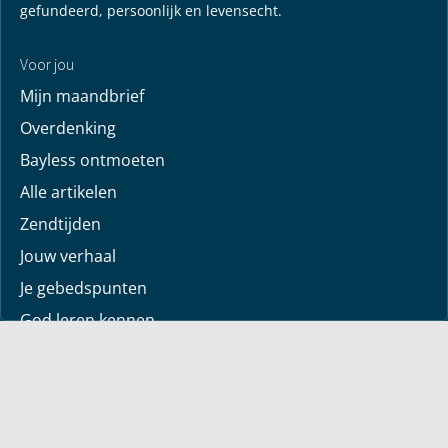
gefundeerd, persoonlijk en levensecht.
Voor jou
Mijn maandbrief
Overdenking
Bayless ontmoeten
Alle artikelen
Zendtijden
Jouw verhaal
Je gebedspunten
God leren kennen
Downloads
Mediatheek
Uitzending van de week