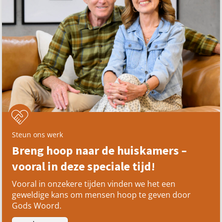
Steun ons werk
Breng hoop naar de huiskamers –
vooral in deze speciale tijd!
Vooral in onzekere tijden vinden we het een
geweldige kans om mensen hoop te geven door
Gods Woord.