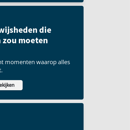
wijsheden die
n zou moeten
nt momenten waarop alles
t.
ekijken