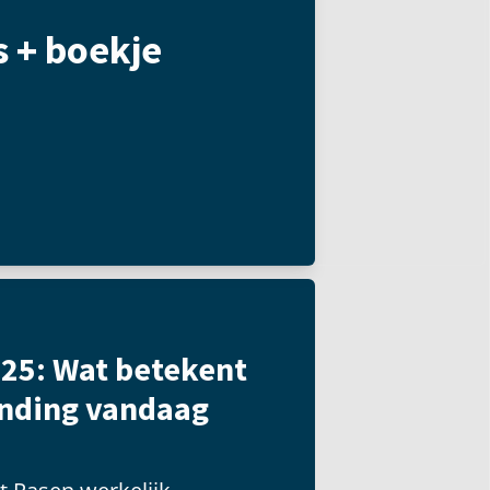
s + boekje
25: Wat betekent
anding vandaag