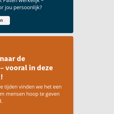
 Pasen werkelijk –
r jou persoonlijk?
en
naar de
– vooral in deze
!
e tijden vinden we het een
om mensen hoop te geven
.