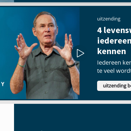
uitzending
4 levens
iederee
kennen
Iedereen ke
te veel word
uitzending b