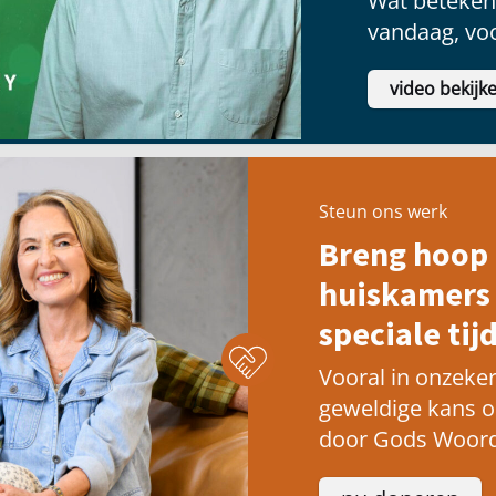
Wat betekent
vandaag, voo
video bekijk
Steun ons werk
Breng hoop 
huiskamers 
speciale tijd
Vooral in onzeker
geweldige kans 
door Gods Woord