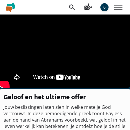
0
Geloof en het ultieme offer
Jouw beslissingen laten zien in welke mate je God
vertrouwt. In deze bemoedigende preek toont Bayless
aan de hand van Abrahams voorbeeld, wat geloof in het
leven werkelijk kan betekenen. Je ontdekt hoe je de stille