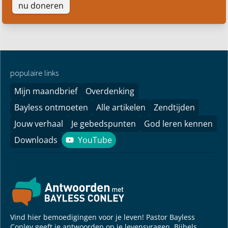
nu doneren
populaire links
Mijn maandbrief
Overdenking
Bayless ontmoeten
Alle artikelen
Zendtijden
Jouw verhaal
Je gebedspunten
God leren kennen
Downloads
YouTube
YouTube
Vind hier bemoedigingen voor je leven! Pastor Bayless
Conley geeft je antwoorden op je levensvragen. Bijbels