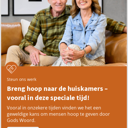
Steun ons werk
Breng hoop naar de huiskamers –
vooral in deze speciale tijd!
Vooral in onzekere tijden vinden we het een
geweldige kans om mensen hoop te geven door
Gods Woord.