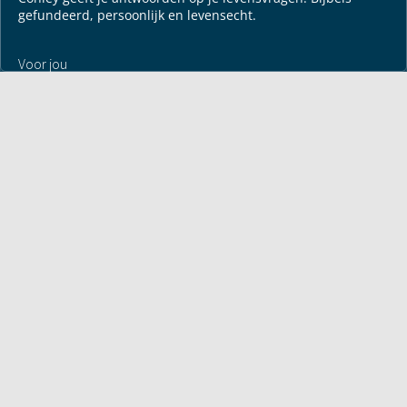
gefundeerd, persoonlijk en levensecht.
Voor jou
Mijn maandbrief
Overdenking
Bayless ontmoeten
Alle artikelen
Zendtijden
Jouw verhaal
Je gebedspunten
God leren kennen
Downloads
Mediatheek
Uitzending van de week