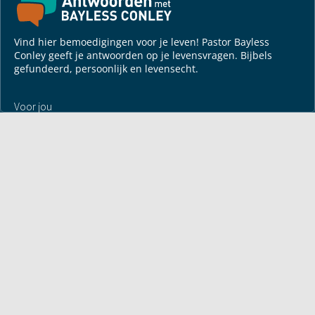
Vind hier bemoedigingen voor je leven! Pastor Bayless
Conley geeft je antwoorden op je levensvragen. Bijbels
gefundeerd, persoonlijk en levensecht.
Voor jou
Mijn maandbrief
Overdenking
Bayless ontmoeten
Alle artikelen
Zendtijden
Jouw verhaal
Je gebedspunten
God leren kennen
Downloads