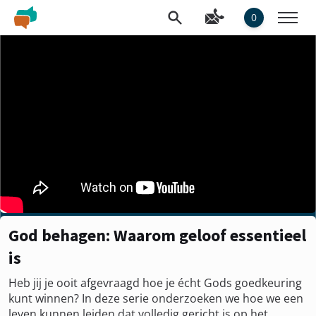
0
God behagen: Waarom geloof essentieel
is
Heb jij je ooit afgevraagd hoe je écht Gods goedkeuring
kunt winnen? In deze serie onderzoeken we hoe we een
leven kunnen leiden dat volledig gericht is op het