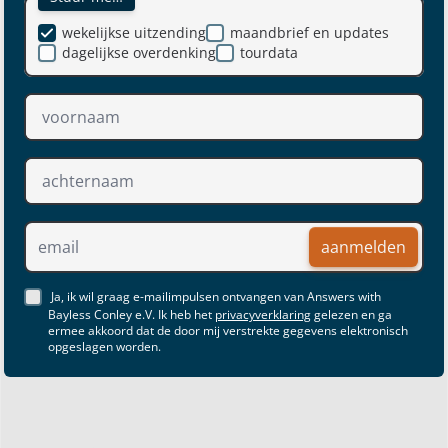
wekelijkse uitzending
maandbrief en updates
dagelijkse overdenking
tourdata
aanmelden
Ja, ik wil graag e-mailimpulsen ontvangen van Answers with
Bayless Conley e.V. Ik heb het
privacyverklaring
gelezen en ga
ermee akkoord dat de door mij verstrekte gegevens elektronisch
opgeslagen worden.