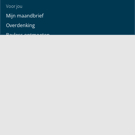
Voor jou
Mijn maandbrief
Overdenking
Bayless ontmoeten
Alle artikelen
Zendtijden
Jouw verhaal
Je gebedspunten
God leren kennen
Downloads
Mediatheek
Uitzending van de week
Alle korte video’s