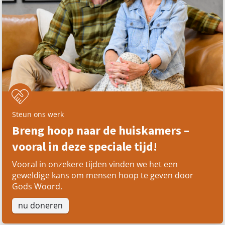
Steun ons werk
Breng hoop naar de huiskamers –
vooral in deze speciale tijd!
Vooral in onzekere tijden vinden we het een
geweldige kans om mensen hoop te geven door
Gods Woord.
nu doneren