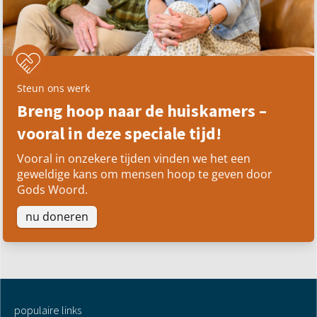
Steun ons werk
Breng hoop naar de huiskamers –
vooral in deze speciale tijd!
Vooral in onzekere tijden vinden we het een
geweldige kans om mensen hoop te geven door
Gods Woord.
nu doneren
populaire links