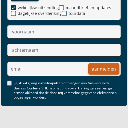
wekelijkse uitzending
maandbrief en updates
dagelijkse overdenking
tourdata
aanmelden
Ja, ik wil graag e-mailimpulsen ontvangen van Answers with
Bayless Conley e.V. Ik heb het
privacyverklaring
gelezen en ga
ermee akkoord dat de door mij verstrekte gegevens elektronisch
opgeslagen worden.