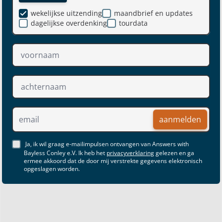
wekelijkse uitzending
maandbrief en updates
dagelijkse overdenking
tourdata
aanmelden
Ja, ik wil graag e-mailimpulsen ontvangen van Answers with
Bayless Conley e.V. Ik heb het
privacyverklaring
gelezen en ga
ermee akkoord dat de door mij verstrekte gegevens elektronisch
opgeslagen worden.