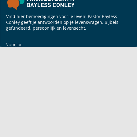
Vind hier bemoedigingen voor je leven! Pastor Bayless
Conley geeft je antwoorden op je levensvragen. Bijbels
gefundeerd, persoonlijk en levensecht.
Voor jou
Mijn maandbrief
Overdenking
Bayless ontmoeten
Alle artikelen
Zendtijden
Jouw verhaal
Je gebedspunten
God leren kennen
Downloads