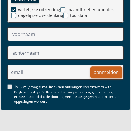
wekelijkse uitzending
maandbrief en updates
dagelijkse overdenking
tourdata
aanmelden
Ja, ik wil graag e-mailimpulsen ontvangen van Answers with
Bayless Conley e.V. Ik heb het
privacyverklaring
gelezen en ga
ermee akkoord dat de door mij verstrekte gegevens elektronisch
opgeslagen worden.