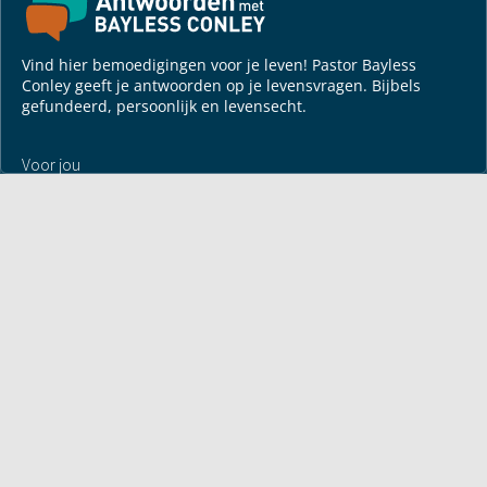
Vind hier bemoedigingen voor je leven! Pastor Bayless
Conley geeft je antwoorden op je levensvragen. Bijbels
gefundeerd, persoonlijk en levensecht.
Voor jou
Mijn maandbrief
Overdenking
Bayless ontmoeten
Alle artikelen
Zendtijden
Jouw verhaal
Je gebedspunten
God leren kennen
Downloads