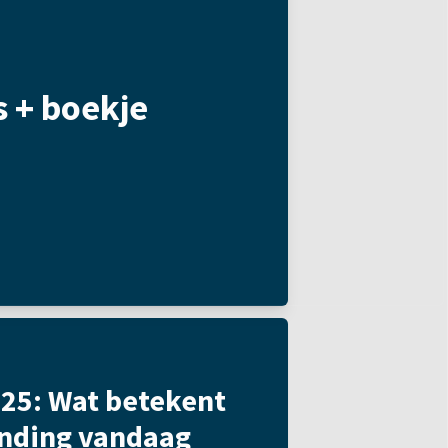
s + boekje
25: Wat betekent
anding vandaag