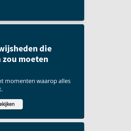
wijsheden die
n zou moeten
nt momenten waarop alles
t.
ekijken