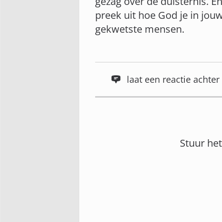
gezag over de duisternis. En
preek uit hoe God je in jou
gekwetste mensen.
laat een reactie acht
Stuur he