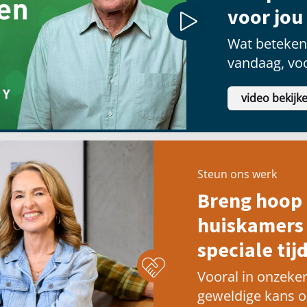
voor jou
Wat betekent
vandaag, voo
video bekijk
Steun ons werk
Breng hoop 
huiskamers 
speciale tijd
Vooral in onzeker
geweldige kans 