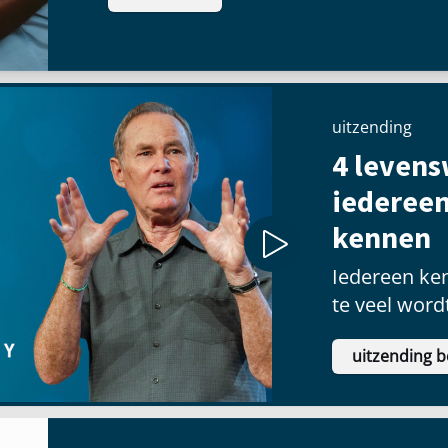
uitzending
4 levens
iederee
kennen
Iedereen ke
te veel word
uitzending b