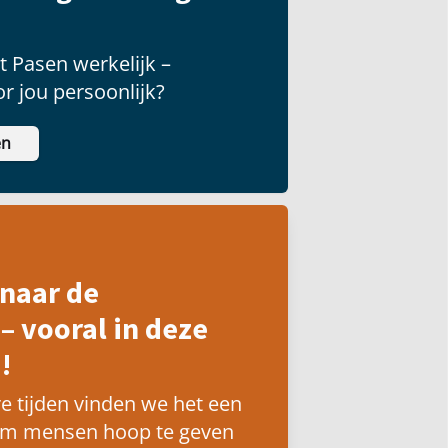
 Pasen werkelijk –
r jou persoonlijk?
en
naar de
– vooral in deze
!
e tijden vinden we het een
om mensen hoop te geven