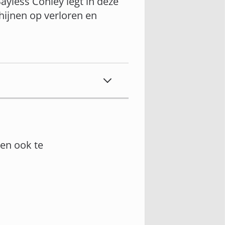
ayless Conley legt in deze
chijnen op verloren en
en ook te