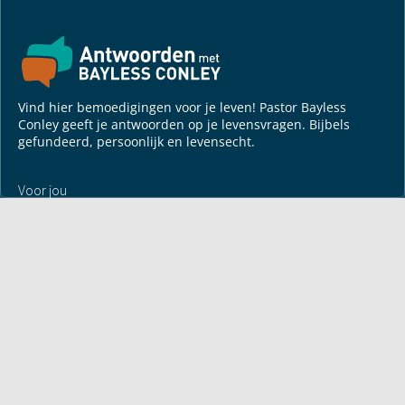
Vind hier bemoedigingen voor je leven! Pastor Bayless
Conley geeft je antwoorden op je levensvragen. Bijbels
gefundeerd, persoonlijk en levensecht.
Voor jou
Mijn maandbrief
Overdenking
Bayless ontmoeten
Alle artikelen
Zendtijden
Jouw verhaal
Je gebedspunten