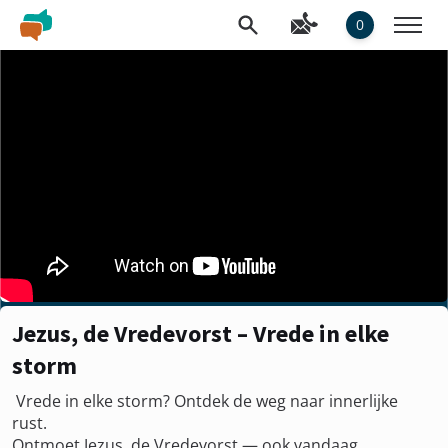
0
Jezus, de Vredevorst – Vrede in elke
storm
️ Vrede in elke storm? Ontdek de weg naar innerlijke
rust.
Ontmoet Jezus, de Vredevorst — ook vandaag.