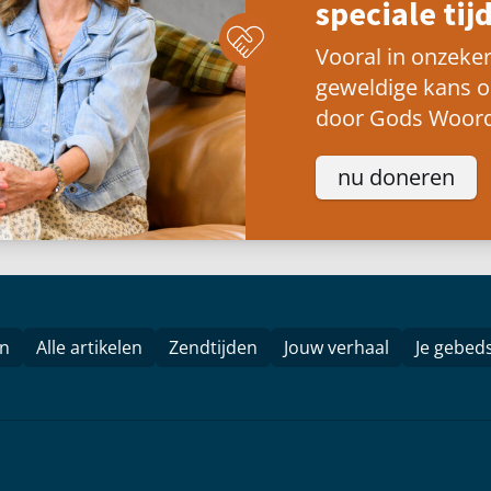
speciale tijd
Vooral in onzeker
geweldige kans 
door Gods Woord
nu doneren
en
Alle artikelen
Zendtijden
Jouw verhaal
Je gebed