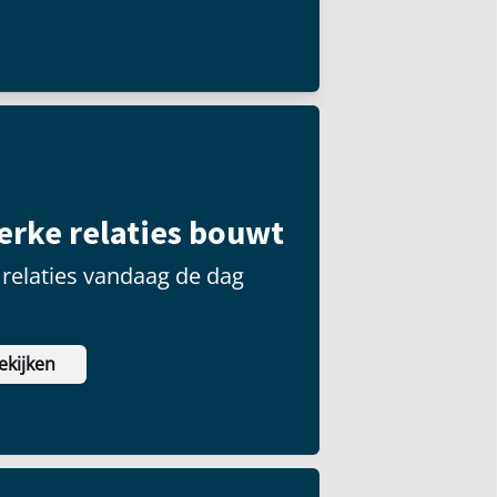
 groot publiek kunnen
terke relaties bouwt
relaties vandaag de dag
ekijken