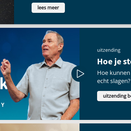
voldoening te vinden als ze voor een
lees meer
schitteren.
uitzending
Hoe je s
Hoe kunnen 
echt slagen?
uitzending b