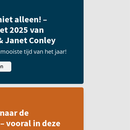
iet alleen! –
et 2025 van
& Janet Conley
mooiste tijd van het jaar!
en
naar de
– vooral in deze