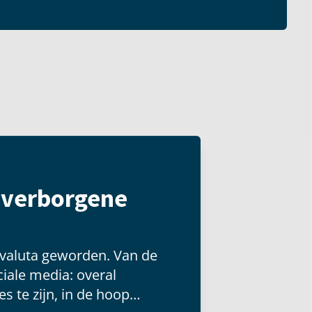
t verborgene
 valuta geworden. Van de
iale media: overal
s te zijn, in de hoop