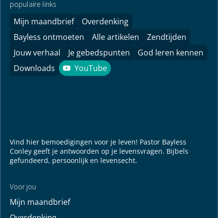
vooral in deze speciale tijd!
Vooral in onzekere tijden vinden we het een
geweldige kans om mensen hoop te geven door
Gods Woord.
nu doneren
populaire links
Mijn maandbrief
Overdenking
Bayless ontmoeten
Alle artikelen
Zendtijden
Jouw verhaal
Je gebedspunten
God leren kennen
Downloads
YouTube
YouTube