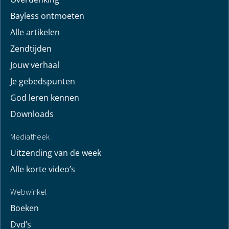
Vind hier bemoedigingen voor je leven! Pastor Bayless
Conley geeft je antwoorden op je levensvragen. Bijbels
gefundeerd, persoonlijk en levensecht.
Voor jou
Mijn maandbrief
Overdenking
Bayless ontmoeten
Alle artikelen
Zendtijden
Jouw verhaal
Je gebedspunten
God leren kennen