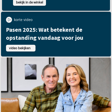
uitzending
4 levenswijsheden die iedereen zou
moeten kennen
uitzending bekijken
Product
Set “Geloof” – 2 dvd’s + boekje
bekijk in de winkel
korte video
Pasen 2025: Wat betekent de
opstanding vandaag voor jou
video bekijken