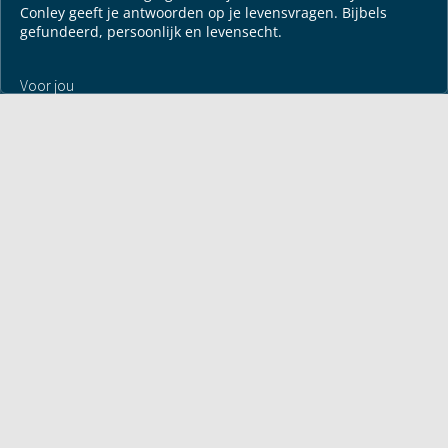
Conley geeft je antwoorden op je levensvragen. Bijbels
gefundeerd, persoonlijk en levensecht.
Voor jou
Mijn maandbrief
Overdenking
Bayless ontmoeten
Alle artikelen
Zendtijden
Jouw verhaal
Je gebedspunten
God leren kennen
Downloads
Mediatheek