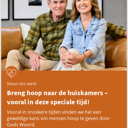
Steun ons werk
Breng hoop naar de huiskamers –
vooral in deze speciale tijd!
Vooral in onzekere tijden vinden we het een
geweldige kans om mensen hoop te geven door
Gods Woord.