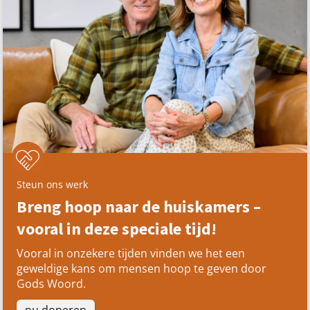
Steun ons werk
Breng hoop naar de huiskamers –
vooral in deze speciale tijd!
Vooral in onzekere tijden vinden we het een
geweldige kans om mensen hoop te geven door
Gods Woord.