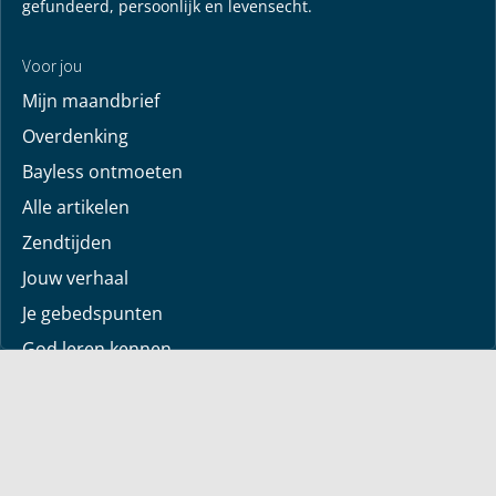
gefundeerd, persoonlijk en levensecht.
Voor jou
Mijn maandbrief
Overdenking
Bayless ontmoeten
Alle artikelen
Zendtijden
Jouw verhaal
Je gebedspunten
God leren kennen
Downloads
Mediatheek
Uitzending van de week