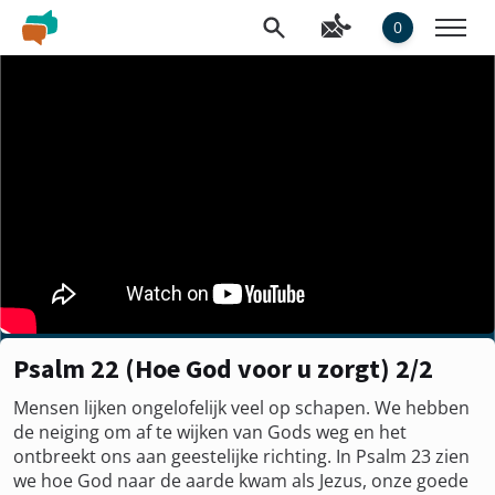
0
Psalm 22 (Hoe God voor u zorgt) 2/2
Mensen lijken ongelofelijk veel op schapen. We hebben
de neiging om af te wijken van Gods weg en het
ontbreekt ons aan geestelijke richting. In Psalm 23 zien
we hoe God naar de aarde kwam als Jezus, onze goede