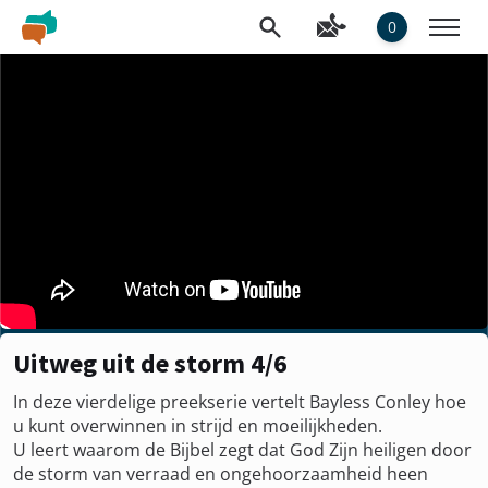
0
Uitweg uit de storm 4/6
In deze vierdelige preekserie vertelt Bayless Conley hoe
u kunt overwinnen in strijd en moeilijkheden.
U leert waarom de Bijbel zegt dat God Zijn heiligen door
de storm van verraad en ongehoorzaamheid heen