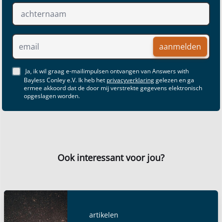
aanmelden
Ja, ik wil graag e-mailimpulsen ontvangen van Answers with
Bayless Conley e.V. Ik heb het
privacyverklaring
gelezen en ga
ermee akkoord dat de door mij verstrekte gegevens elektronisch
opgeslagen worden.
Ook interessant voor jou?
artikelen