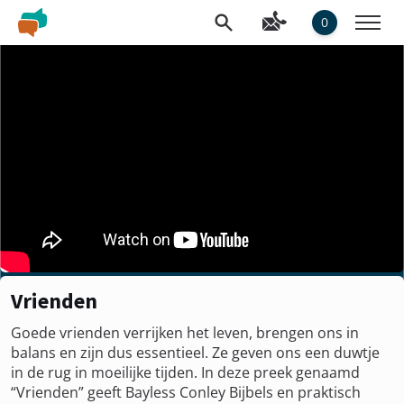
0
Vrienden
Goede vrienden verrijken het leven, brengen ons in
balans en zijn dus essentieel. Ze geven ons een duwtje
in de rug in moeilijke tijden. In deze preek genaamd
“Vrienden” geeft Bayless Conley Bijbels en praktisch