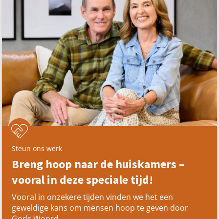
Steun ons werk
Breng hoop naar de huiskamers –
vooral in deze speciale tijd!
Vooral in onzekere tijden vinden we het een
geweldige kans om mensen hoop te geven door
Gods Woord.