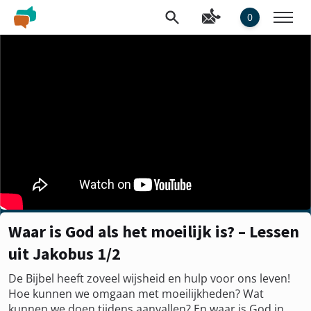
0
Waar is God als het moeilijk is? – Lessen
uit Jakobus 1/2
De Bijbel heeft zoveel wijsheid en hulp voor ons leven!
Hoe kunnen we omgaan met moeilijkheden? Wat
kunnen we doen tijdens aanvallen? En waar is God in