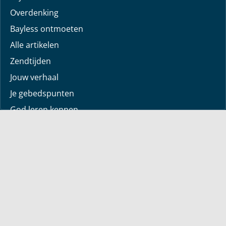
Overdenking
Bayless ontmoeten
Alle artikelen
Zendtijden
Jouw verhaal
Je gebedspunten
God leren kennen
Downloads
Mediatheek
Uitzending van de week
Alle korte video’s
Webwinkel
Boeken