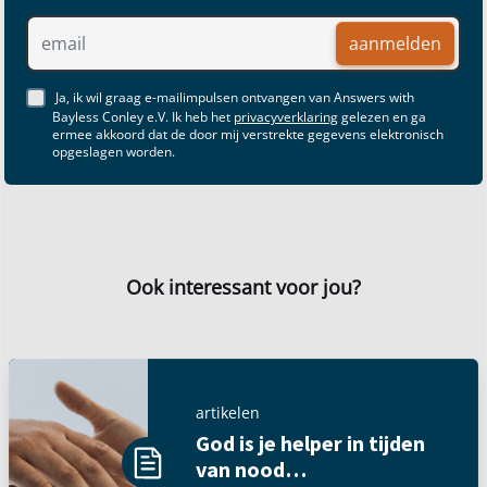
aanmelden
Ja, ik wil graag e-mailimpulsen ontvangen van Answers with
Bayless Conley e.V. Ik heb het
privacyverklaring
gelezen en ga
ermee akkoord dat de door mij verstrekte gegevens elektronisch
opgeslagen worden.
Ook interessant voor jou?
artikelen
God is je helper in tijden
van nood…