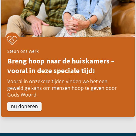
Steun ons werk
Breng hoop naar de huiskamers –
vooral in deze speciale tijd!
Vooral in onzekere tijden vinden we het een
geweldige kans om mensen hoop te geven door
Gods Woord.
nu doneren