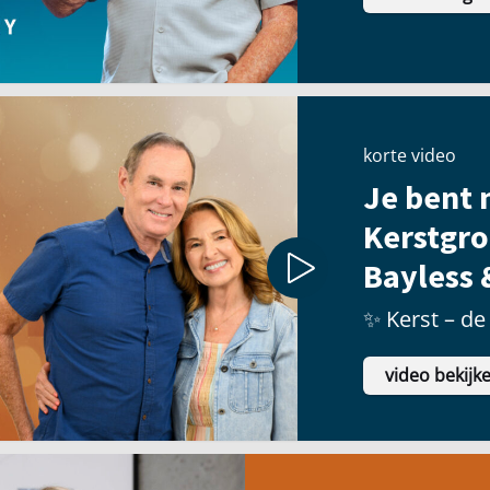
korte video
Je bent n
Kerstgro
Bayless 
✨ Kerst – de 
video bekijk