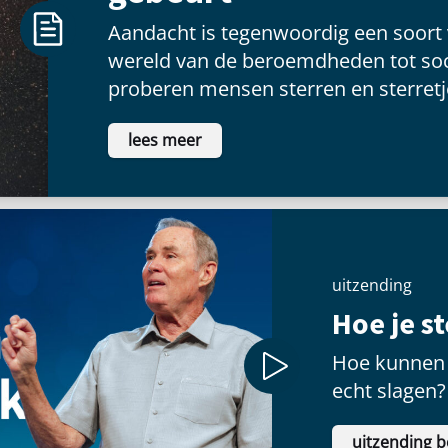
Aandacht is tegenwoordig een soort
wereld van de beroemdheden tot soc
proberen mensen sterren en sterretje
voldoening te vinden als ze voor een
lees meer
schitteren.
uitzending
Hoe je s
Hoe kunnen 
echt slagen?
uitzending b