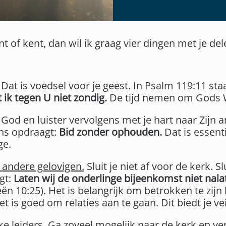
nt of kent, dan wil ik graag vier dingen met je de
Dat is voedsel voor je geest. In Psalm 119:11 sta
ik tegen U niet zondig.
De tijd nemen om Gods Wo
God en luister vervolgens met je hart naar Zijn 
ns opdraagt:
Bid zonder ophouden.
Dat is essenti
ge.
andere gelovigen.
Sluit je niet af voor de kerk. Sl
gt:
Laten wij de onderlinge bijeenkomst niet nala
n 10:25). Het is belangrijk om betrokken te zijn b
 is goed om relaties aan te gaan. Dit biedt je vei
ke leiders.
Ga zoveel mogelijk naar de kerk en ve