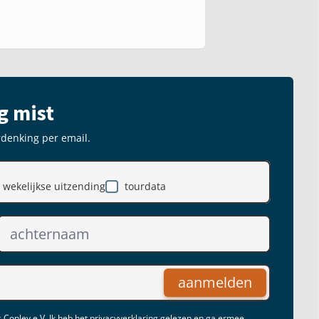
g mist
rdenking per email.
wekelijkse uitzending
tourdata
aanmelden
 Conley e.V. Ik heb het
privacyverklaring
gelezen en ga ermee