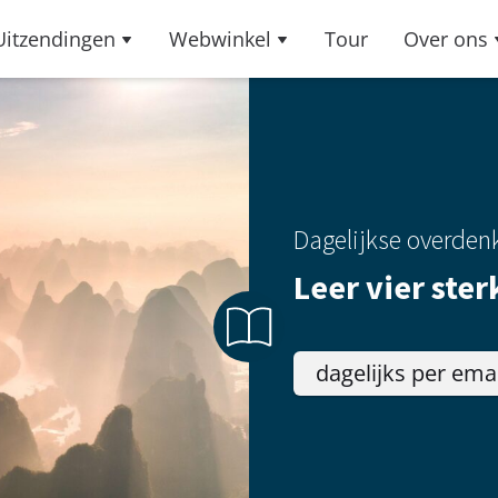
Uitzendingen
Webwinkel
Tour
Over ons
Dagelijkse overden
Leer vier ster
dagelijks per ema