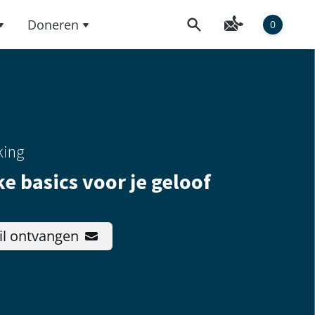
Doneren
0
king
ke basics voor je geloof
il ontvangen