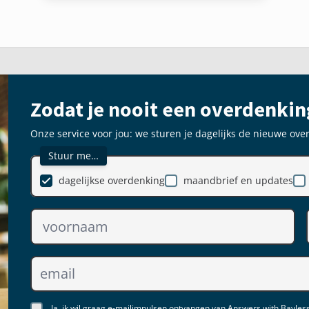
Zodat je nooit een overdenkin
Onze service voor jou: we sturen je dagelijks de nieuwe ove
Stuur me…
dagelijkse overdenking
maandbrief en updates
Ja, ik wil graag e-mailimpulsen ontvangen van Answers with Bayless