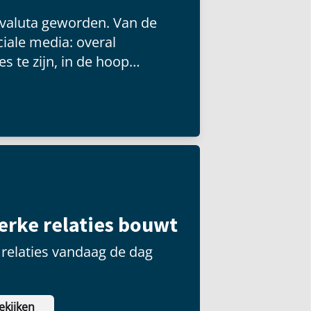
 valuta geworden. Van de
iale media: overal
s te zijn, in de hoop
 groot publiek kunnen
terke relaties bouwt
relaties vandaag de dag
ekijken