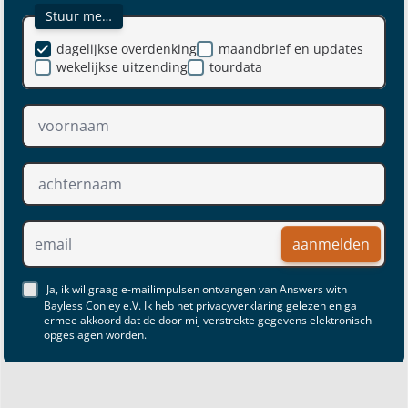
Stuur me…
dagelijkse overdenking
maandbrief en updates
wekelijkse uitzending
tourdata
aanmelden
Ja, ik wil graag e-mailimpulsen ontvangen van Answers with
Bayless Conley e.V. Ik heb het
privacyverklaring
gelezen en ga
ermee akkoord dat de door mij verstrekte gegevens elektronisch
opgeslagen worden.