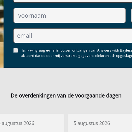
Ja, ik wil graag e-mailimpulsen ontvangen van Answers with Bayless
akkoord dat de door mij verstrekte gegevens elektronisch opgesla
De overdenkingen van de voorgaande dagen
6 augustus 2026
5 augustus 2026