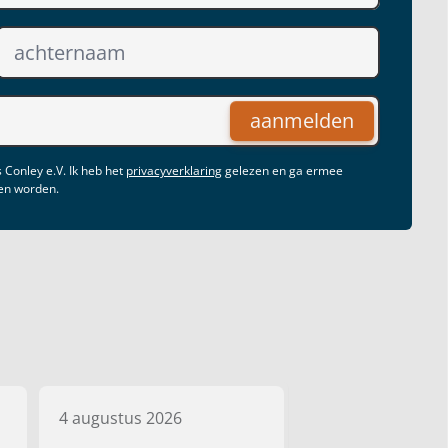
aanmelden
 Conley e.V. Ik heb het
privacyverklaring
gelezen en ga ermee
gen worden.
4 augustus 2026