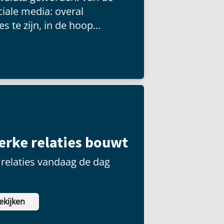
iale media: overal
s te zijn, in de hoop
 groot publiek kunnen
terke relaties bouwt
relaties vandaag de dag
ekijken