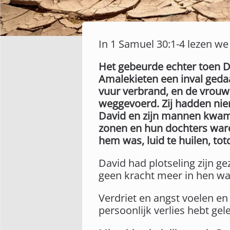
In 1 Samuel 30:1-4 lezen we
Het gebeurde echter toen D
Amalekieten een inval gedaa
vuur verbrand, en de vrouwe
weggevoerd. Zij hadden n
David en zijn mannen kwame
zonen en hun dochters ware
hem was, luid te huilen, to
David had plotseling zijn gez
geen kracht meer in hen wa
Verdriet en angst voelen en d
persoonlijk verlies hebt gel