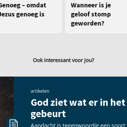
Genoeg – omdat
Wanneer is je
Jezus genoeg is
geloof stomp
geworden?
Ook interessant voor jou?
artikelen
God ziet wat er in he
gebeurt
Aandacht is tegenwoordig een soort