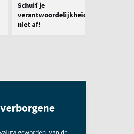
Schuif je
verantwoordelijkheid
niet af!
t verborgene
 valuta geworden. Van de