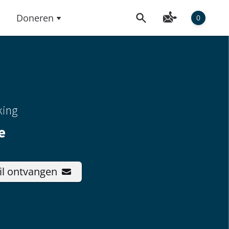
Doneren
0
king
e
il ontvangen