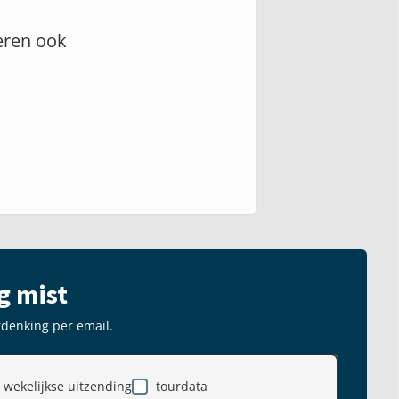
eren ook
g mist
rdenking per email.
wekelijkse uitzending
tourdata