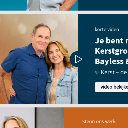
korte video
Je bent n
Kerstgro
Bayless 
✨ Kerst – de 
video bekijk
Steun ons werk