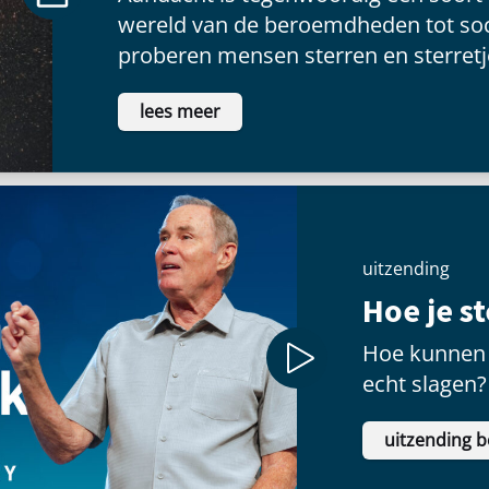
wereld van de beroemdheden tot soc
proberen mensen sterren en sterretje
voldoening te vinden als ze voor een
lees meer
schitteren.
uitzending
Hoe je s
Hoe kunnen 
echt slagen?
uitzending b