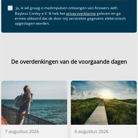
Ja, ik wil graag e-mailimpulsen ontvangen van Answers with
Bayless Conley e.V. Ik heb het
privacyverklaring
gelezen en ga
ermee akkoord dat de door mij verstrekte gegevens elektronisch
opgeslagen worden.
De overdenkingen van de voorgaande dagen
7 augustus 2026
6 augustus 2026