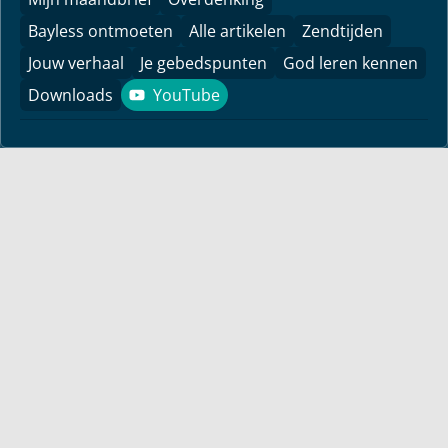
Bayless ontmoeten
Alle artikelen
Zendtijden
Jouw verhaal
Je gebedspunten
God leren kennen
Downloads
YouTube
YouTube
Vind hier bemoedigingen voor je leven! Pastor Bayless
Conley geeft je antwoorden op je levensvragen. Bijbels
gefundeerd, persoonlijk en levensecht.
Voor jou
Mijn maandbrief
Overdenking
Bayless ontmoeten