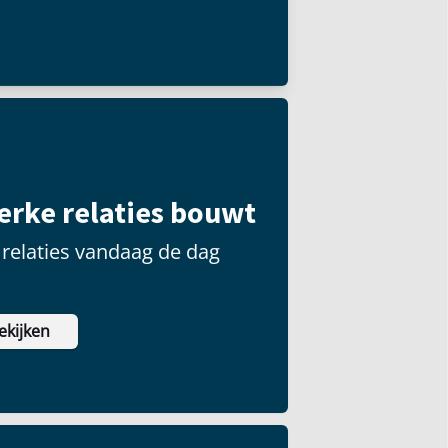
 groot publiek kunnen
terke relaties bouwt
relaties vandaag de dag
ekijken