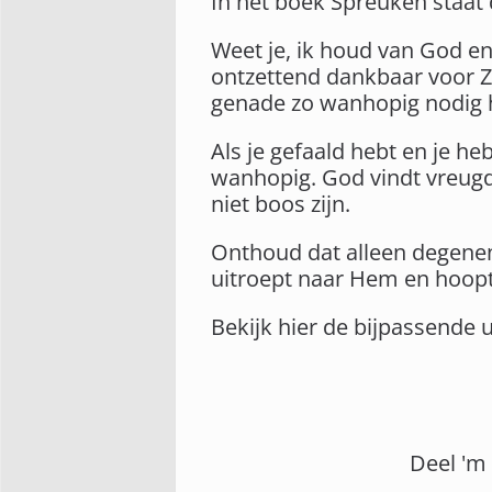
In het boek Spreuken staat 
Weet je, ik houd van God e
ontzettend dankbaar voor Zi
genade zo wanhopig nodig he
Als je gefaald hebt en je he
wanhopig. God vindt vreugde 
niet boos zijn.
Onthoud dat alleen degenen
uitroept naar Hem en hoopt
Bekijk hier de bijpassende 
Deel 'm