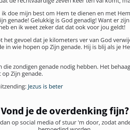
dat de rechtvaardige zeven keer ten val komt, m
n ik doe mijn best om Hem te dienen en met Hem
jn genade! Gelukkig is God genadig! Want er zij
b en ik weet zeker dat dat ook voor jou geldt!
bt het gevoel dat je kilometers ver van God verwi
in wie hopen op Zijn genade. Hij is blij als je H
 die zondigen genade nodig hebben. Het behaagt 
 op Zijn genade.
uitzending:
Jezus is beter
Vond je de overdenking fijn?
 dan op social media of stuur 'm door, zodat and
bemoedigd worden.