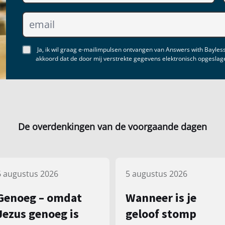
Ja, ik wil graag e-mailimpulsen ontvangen van Answers with Bayless
akkoord dat de door mij verstrekte gegevens elektronisch opgesla
De overdenkingen van de voorgaande dagen
6 augustus 2026
5 augustus 2026
Genoeg – omdat
Wanneer is je
Jezus genoeg is
geloof stomp