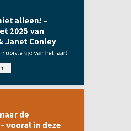
iet alleen! –
et 2025 van
& Janet Conley
mooiste tijd van het jaar!
en
naar de
– vooral in deze