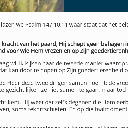
 lazen we Psalm 147:10,11 waar staat dat het bel
e kracht van het paard, Hij schept geen behagen i
d voor wie Hem vrezen en op Zijn goedertieren
aag wil ik kijken naar de tweede manier waaro
dat kan door te hopen op Zijn goedertierenheid 
m de Heer deze twee dingen samen noemt: de vre
e gezicht lijken ze niet samen te gaan, maar toch 
cht kent. Hij weet dat zelfs degenen die Hem ee
even, soms tekortschieten. En op die faalmomen