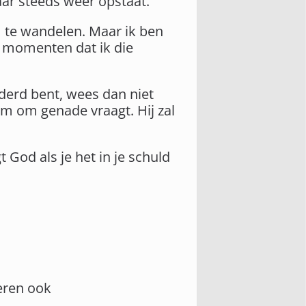
aar steeds weer opstaat.
 te wandelen. Maar ik ben
n momenten dat ik die
jderd bent, wees dan niet
em om genade vraagt. Hij zal
God als je het in je schuld
eren ook