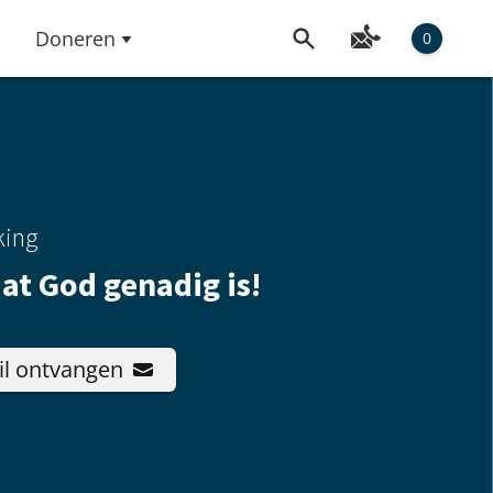
Doneren
0
king
dat God genadig is!
il ontvangen