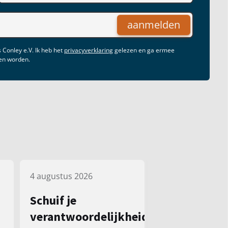
aanmelden
 Conley e.V. Ik heb het
privacyverklaring
gelezen en ga ermee
gen worden.
4 augustus 2026
Schuif je
verantwoordelijkheid