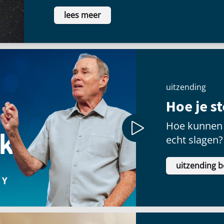
voldoening te vinden als ze voor een
lees meer
schitteren.
uitzending
Hoe je s
Hoe kunnen 
echt slagen?
uitzending b