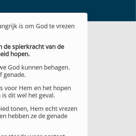
angrijk is om God te vrezen
n de spierkracht van de
heid hopen.
p we God kunnen behagen.
of genade.
es voor Hem en het hopen
is dit wel het geval.
rbied tonen, Hem echt vrezen
ten hebben ze de genade