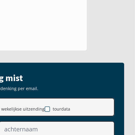
g mist
rdenking per email.
wekelijkse uitzending
tourdata