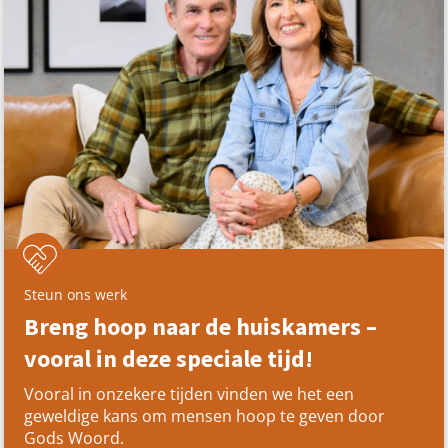
Steun ons werk
Breng hoop naar de huiskamers –
vooral in deze speciale tijd!
Vooral in onzekere tijden vinden we het een
geweldige kans om mensen hoop te geven door
Gods Woord.