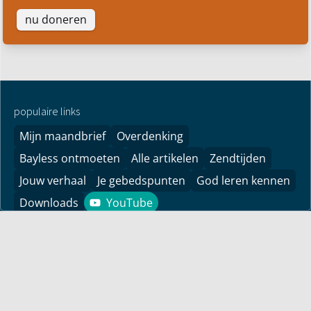
nu doneren
populaire links
Mijn maandbrief
Overdenking
Bayless ontmoeten
Alle artikelen
Zendtijden
Jouw verhaal
Je gebedspunten
God leren kennen
Downloads
YouTube
YouTube
Vind hier bemoedigingen voor je leven! Pastor Bayless