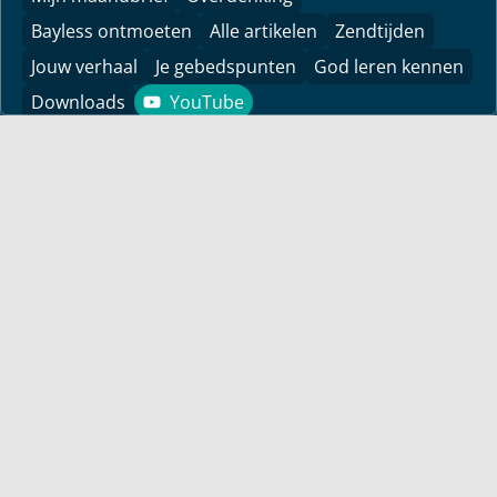
Bayless ontmoeten
Alle artikelen
Zendtijden
Jouw verhaal
Je gebedspunten
God leren kennen
Downloads
YouTube
YouTube
Vind hier bemoedigingen voor je leven! Pastor Bayless
Conley geeft je antwoorden op je levensvragen. Bijbels
gefundeerd, persoonlijk en levensecht.
Voor jou
Mijn maandbrief
Overdenking
Bayless ontmoeten