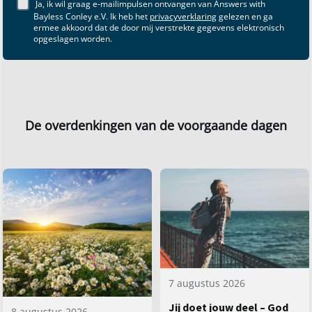
Ja, ik wil graag e-mailimpulsen ontvangen van Answers with
Bayless Conley e.V. Ik heb het
privacyverklaring
gelezen en ga
ermee akkoord dat de door mij verstrekte gegevens elektronisch
opgeslagen worden.
De overdenkingen van de voorgaande dagen
7 augustus 2026
Jij doet jouw deel – God
8 augustus 2026