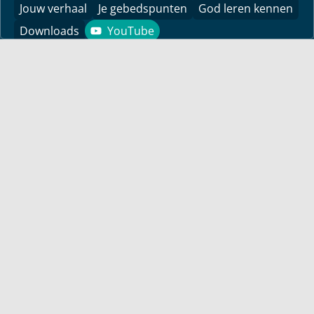
Jouw verhaal
Je gebedspunten
God leren kennen
Downloads
YouTube
YouTube
Vind hier bemoedigingen voor je leven! Pastor Bayless
Conley geeft je antwoorden op je levensvragen. Bijbels
gefundeerd, persoonlijk en levensecht.
Voor jou
Mijn maandbrief
Overdenking
Bayless ontmoeten
Alle artikelen
Zendtijden