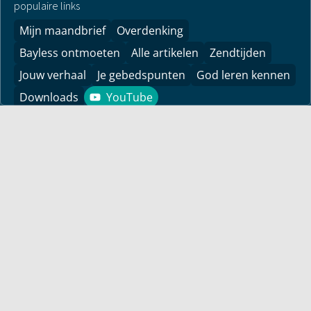
populaire links
Mijn maandbrief
Overdenking
Bayless ontmoeten
Alle artikelen
Zendtijden
Jouw verhaal
Je gebedspunten
God leren kennen
Downloads
YouTube
YouTube
Vind hier bemoedigingen voor je leven! Pastor Bayless
Conley geeft je antwoorden op je levensvragen. Bijbels
gefundeerd, persoonlijk en levensecht.
Voor jou
Mijn maandbrief
Overdenking