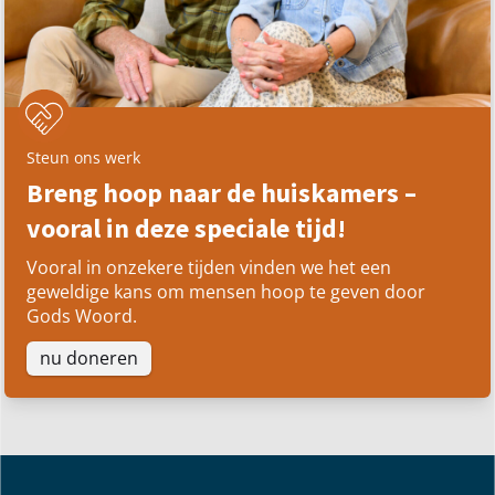
Steun ons werk
Breng hoop naar de huiskamers –
vooral in deze speciale tijd!
Vooral in onzekere tijden vinden we het een
geweldige kans om mensen hoop te geven door
Gods Woord.
nu doneren