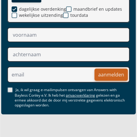
dagelijkse overdenking
maandbrief en updates
wekelijkse uitzending
tourdata
aanmelden
Ja, ik wil graag e-mailimpulsen ontvangen van Answers with
Bayless Conley e.V. Ik heb het
privacyverklaring
gelezen en ga
ermee akkoord dat de door mij verstrekte gegevens elektronisch
opgeslagen worden.