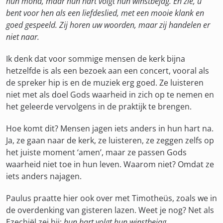
hun mond, maar hun hart volgt hun winstbejag. En zie, u
bent voor hen als een liefdeslied, met een mooie klank en
goed gespeeld. Zij horen uw woorden, maar zij handelen er
niet naar.
Ik denk dat voor sommige mensen de kerk bijna
hetzelfde is als een bezoek aan een concert, vooral als
de spreker hip is en de muziek erg goed. Ze luisteren
niet met als doel Gods waarheid in zich op te nemen en
het geleerde vervolgens in de praktijk te brengen.
Hoe komt dit? Mensen jagen iets anders in hun hart na.
Ja, ze gaan naar de kerk, ze luisteren, ze zeggen zelfs op
het juiste moment ‘amen’, maar ze passen Gods
waarheid niet toe in hun leven. Waarom niet? Omdat ze
iets anders najagen.
Paulus praatte hier ook over met Timotheüs, zoals we in
de overdenking van gisteren lazen. Weet je nog? Net als
Ezechiël zei hij:
hun hart volgt hun winstbejag.