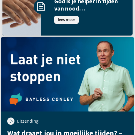
God is je helper in tijden
van nood…
lees meer
uitzending
Wat draagt jou in moeilijke tijden? –