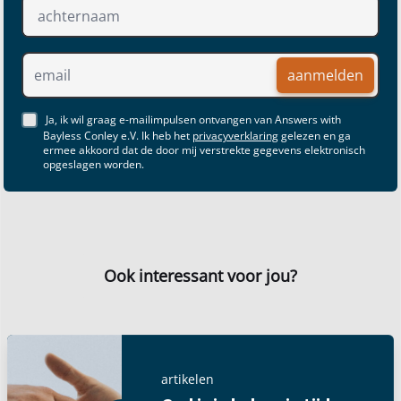
aanmelden
Ja, ik wil graag e-mailimpulsen ontvangen van Answers with
Bayless Conley e.V. Ik heb het
privacyverklaring
gelezen en ga
ermee akkoord dat de door mij verstrekte gegevens elektronisch
opgeslagen worden.
Ook interessant voor jou?
artikelen