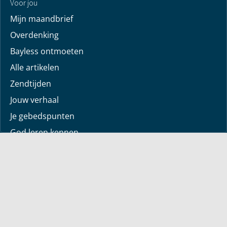
Voor jou
Mijn maandbrief
Overdenking
Bayless ontmoeten
Alle artikelen
Zendtijden
Jouw verhaal
Je gebedspunten
God leren kennen
Downloads
Mediatheek
Uitzending van de week
Alle korte video’s
Webwinkel