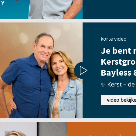
korte video
Je bent n
Kerstgro
Bayless 
✨ Kerst – de 
video bekijk