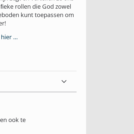
ciﬁeke rollen die God zowel
geboden kunt toepassen om
er!
 hier …
en ook te