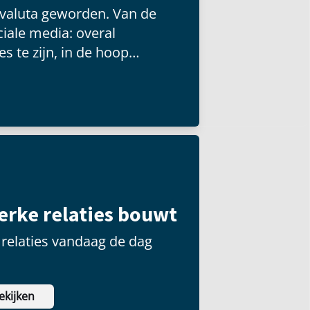
 valuta geworden. Van de
iale media: overal
s te zijn, in de hoop
 groot publiek kunnen
terke relaties bouwt
relaties vandaag de dag
ekijken