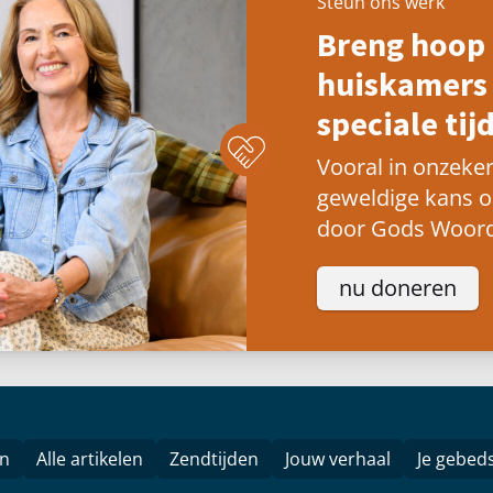
Steun ons werk
Breng hoop 
huiskamers 
speciale tijd
Vooral in onzeker
geweldige kans 
door Gods Woord
nu doneren
en
Alle artikelen
Zendtijden
Jouw verhaal
Je gebed