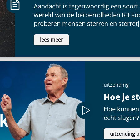
Aandacht is tegenwoordig een soort
wereld van de beroemdheden tot soc
proberen mensen sterren en sterretje
voldoening te vinden als ze voor een
lees meer
schitteren.
uitzending
Hoe je s
Hoe kunnen 
echt slagen?
uitzending b