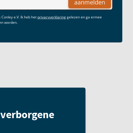
aanmelden
 Conley e.V. Ik heb het
privacyverklaring
gelezen en ga ermee
gen worden.
t verborgene