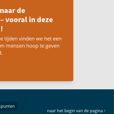
naar de
– vooral in deze
!
e tijden vinden we het een
om mensen hoop te geven
.
spunten
naar het begin van de pagina ↑