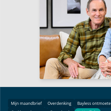
Mijn maandbrief
Overdenking
Bayless ontmoet