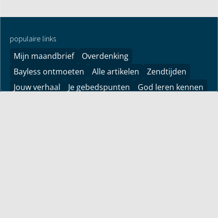
populaire links
Mijn maandbrief
Overdenking
Bayless ontmoeten
Alle artikelen
Zendtijden
Jouw verhaal
Je gebedspunten
God leren kennen
Downloads
YouTube
YouTube
Vind hier bemoedigingen voor je leven! Pastor Bayless
Conley geeft je antwoorden op je levensvragen. Bijbels
gefundeerd, persoonlijk en levensecht.