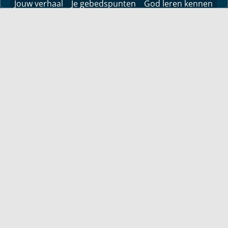
Jouw verhaal
Je gebedspunten
God leren kennen
Downloads
YouTube
YouTube
Vind hier bemoedigingen voor je leven! Pastor Bayless
Conley geeft je antwoorden op je levensvragen. Bijbels
gefundeerd, persoonlijk en levensecht.
Voor jou
Mijn maandbrief
Overdenking
Bayless ontmoeten
Alle artikelen
Zendtijden