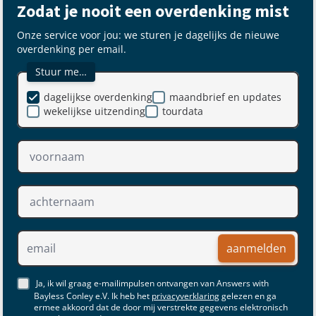
Zodat je nooit een overdenking mist
Onze service voor jou: we sturen je dagelijks de nieuwe
overdenking per email.
Stuur me…
dagelijkse overdenking
maandbrief en updates
wekelijkse uitzending
tourdata
aanmelden
Ja, ik wil graag e-mailimpulsen ontvangen van Answers with
Bayless Conley e.V. Ik heb het
privacyverklaring
gelezen en ga
ermee akkoord dat de door mij verstrekte gegevens elektronisch