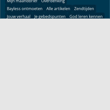
Mijn maandbrief
Overdenking
Bayless ontmoeten
Alle artikelen
Zendtijden
Jouw verhaal
Je gebedspunten
God leren kennen
Downloads
YouTube
YouTube
Vind hier bemoedigingen voor je leven! Pastor Bayless
Conley geeft je antwoorden op je levensvragen. Bijbels
gefundeerd, persoonlijk en levensecht.
Voor jou
Mijn maandbrief
Overdenking
Bayless ontmoeten