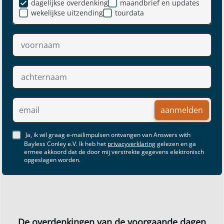
dagelijkse overdenking
maandbrief en updates
wekelijkse uitzending
tourdata
aanmelden
Ja, ik wil graag e-mailimpulsen ontvangen van Answers with
Bayless Conley e.V. Ik heb het
privacyverklaring
gelezen en ga
ermee akkoord dat de door mij verstrekte gegevens elektronisch
opgeslagen worden.
De overdenkingen van de voorgaande dagen