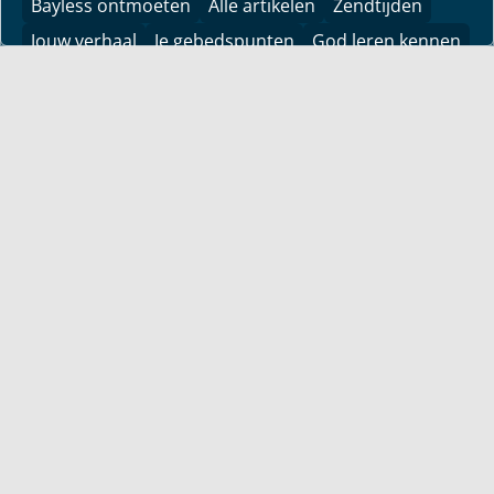
Bayless ontmoeten
Alle artikelen
Zendtijden
Jouw verhaal
Je gebedspunten
God leren kennen
Downloads
YouTube
YouTube
Vind hier bemoedigingen voor je leven! Pastor Bayless
Conley geeft je antwoorden op je levensvragen. Bijbels
gefundeerd, persoonlijk en levensecht.
Voor jou
Mijn maandbrief
Overdenking
Bayless ontmoeten
Alle artikelen