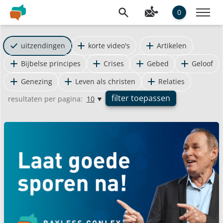
0
uitzendingen
korte video's
Artikelen
Bijbelse principes
Crises
Gebed
Geloof
Genezing
Leven als christen
Relaties
filter toepassen
resultaten per pagina:
10